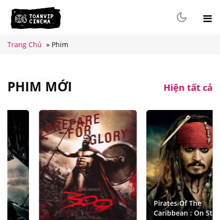
Trang Chủ
»
Phim
PHIM MỚI
Hiện tất cả
Pirates Of The
Caribbean : On Stranger