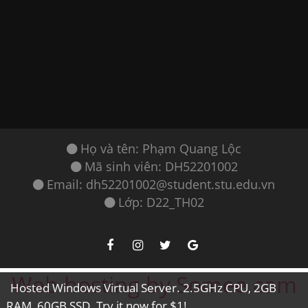
Họ và tên: Phạm Quang Lộc
Mã sinh viên: DH52201002
Email: dh52201002@student.stu.edu.vn
Lớp: D22_TH02
Web hosting by Somee.com
Hosted Windows Virtual Server. 2.5GHz CPU, 2GB
RAM, 60GB SSD. Try it now for $1!