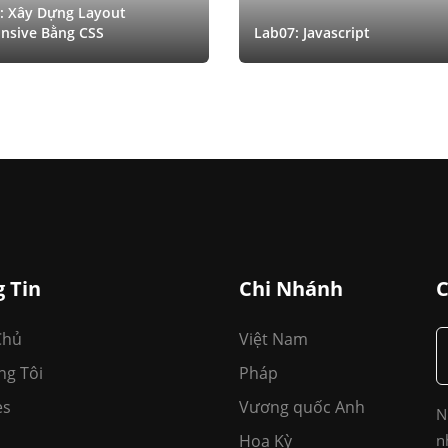
: Xây Dựng Layout
nsive Bằng CSS
Lab07: Javascript
 Tin
Chi Nhánh
C
Chủ
Việt Nam
ng Tôi
Pháp
es
Vương quốc Anh
N
Hoa Kỳ
n