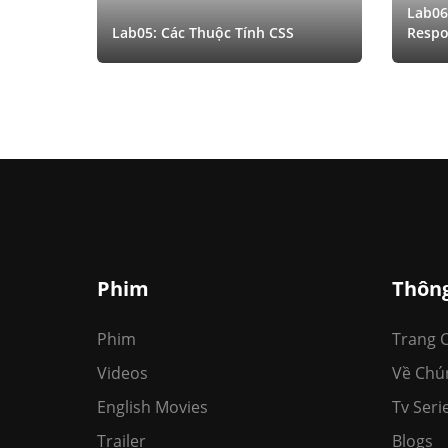
Lab06
Lab05: Các Thuộc Tính CSS
Respo
Phim
Thông
Phim
Trang 
Videos
Về Chú
English Movies
Tv Seri
Trailer
Blogs