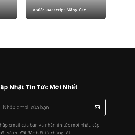
Lab08: Javascript Nâng Cao
ập Nhật Tin Tức Mới Nhất
hập email của bạn và nhận tin tức mới nhất, cập
hật và ưu đãi đặc biệt từ chúng tôi.